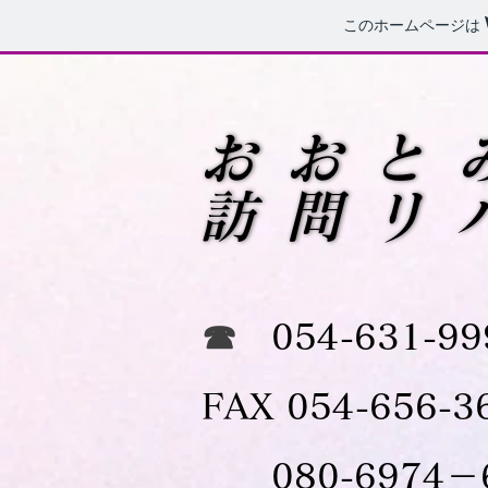
このホームページは
おおと
おおと
訪問リ
訪問リ
☎
054-631-99
​FAX 054-656-3
​​ 080-697