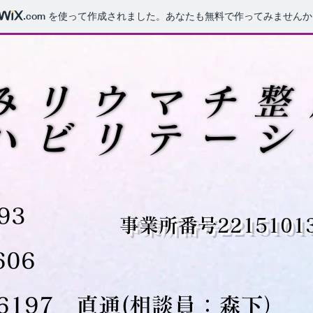
おおとみリウマチ整
おおとみリウマチ整
.com
を使って作成されました。あなたも無料で作ってみませんか
みリウマチ整
みリウマチ整
ハビリテーシ
ハビリテーシ
93
事業所番号2215101
606
4－6197 直通(相談員：森下）