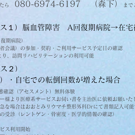
080-6974-6197 （森下）
したら
まで
ース１）脳血管障害 A回復期病院→在宅
回復期病院）
者会議）の参加・契約・ご利用サービス予定日の確認
より、訪問リハビリテーションの利用可能
ース２）
）・自宅での転倒回数が増えた場合
態確認（アセスメント）無料体験
ー様より医療系サービスお伺い書を主治医に依頼お願いた
急な場合はおおとみリウマチ整形外科Drにて書類記入可能
の受診（レントゲン・骨密度・医学的情報の確認）
ービス利用開始