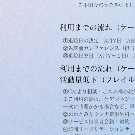
​ ご不明な点等ございま
​利用までの流れ（ケ
①退院日の決定 X月Y日 (A
②退院前カンファレンス（担当
③退院日翌日（X月Y＋１日）
​利用までの流れ（ケ
活動量低下（フレイル
①CMより相談・ご本人様の状
※ご利用の際は、ケアマネジャ
一式に時間かかる場合など、早
②おおとみリウマチ整形外科へ
③サービス担当者会議・契約
​④訪問リハビリテーションサ