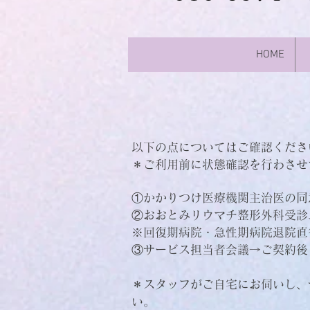
HOME
​以下の点についてはご確認くださ
​＊ご利用前に状態確認を行わさ
①かかりつけ医療機関主治医の同
②おおとみリウマチ整形外科受診
​※回復期病院・急性期病院退院
③サービス担当者会議→ご契約後
​＊スタッフがご自宅にお伺いし
い。