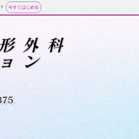
形外科
形外科
今すぐはじめる
？
形外科
形外科
ョン
ョン
375